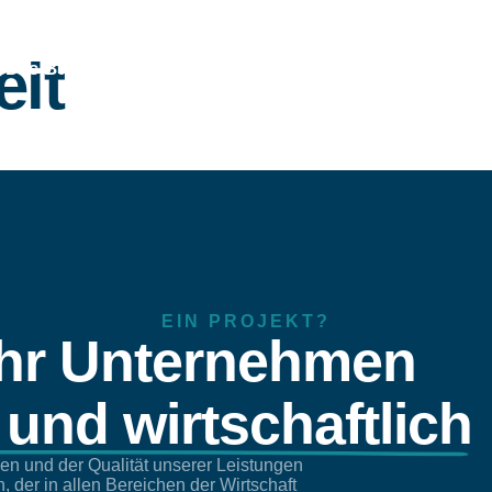
eit
Das Büro
Dienste
Referenzen
Ver
EIN PROJEKT?
Ihr Unternehmen
t und wirtschaftlich
en und der Qualität unserer Leistungen
der in allen Bereichen der Wirtschaft