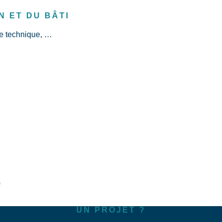
 ET DU BÂTI
ce technique, …
é
UN PROJET ?