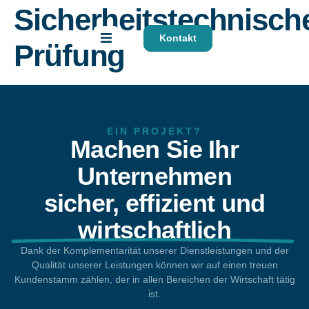
Sicherheitstechnisch
Kontakt
FR
EN
Prüfung
EIN PROJEKT?
Machen Sie Ihr
Unternehmen
sicher, effizient und
wirtschaftlich
Dank der Komplementarität unserer Dienstleistungen und der
Qualität unserer Leistungen können wir auf einen treuen
Kundenstamm zählen, der in allen Bereichen der Wirtschaft tätig
ist.