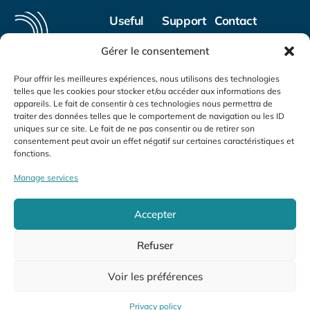
Useful
Support
Contact
links
Privacy
15, rue
Gérer le consentement
policy
Wurth-
Home
Paquet
Pour offrir les meilleures expériences, nous utilisons des technologies
ARGEST:
GTC
The
L-2737
telles que les cookies pour stocker et/ou accéder aux informations des
expertise, security
office
Luxembourg
appareils. Le fait de consentir à ces technologies nous permettra de
and personalized
traiter des données telles que le comportement de navigation ou les ID
(352) 26 44
Services
support for your
uniques sur ce site. Le fait de ne pas consentir ou de retirer son
70 1
projects.
consentement peut avoir un effet négatif sur certaines caractéristiques et
References
fonctions.
(352) 26 44
Publications
03 21
Manage services
mail@argest.eu
Accepter
Refuser
2025 – Argest – Directed by
Pozey
Voir les préférences
Privacy policy