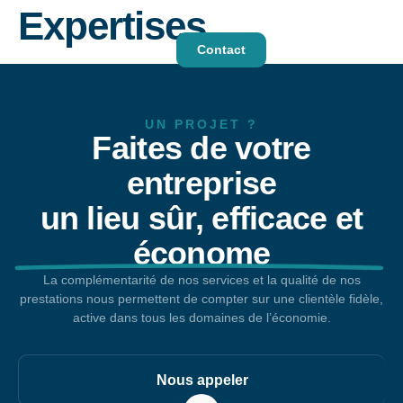
Expertises
Contact
EN
DE
UN PROJET ?
Faites de votre
entreprise
un lieu sûr, efficace et
économe
La complémentarité de nos services et la qualité de nos
prestations nous permettent de compter sur une clientèle fidèle,
active dans tous les domaines de l’économie.
Nous appeler