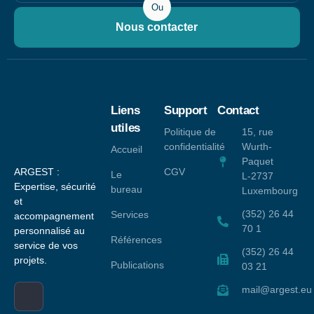
Ou
Nous contacter
Liens
Support
Contact
utiles
Politique de
15, rue
confidentialité
Wurth-
Accueil
Paquet
ARGEST :
CGV
Le
L-2737
Expertise, sécurité
bureau
Luxembourg
et
(352) 26 44
Services
accompagnement
70 1
personnalisé au
Références
service de vos
(352) 26 44
projets.
Publications
03 21
mail@argest.eu