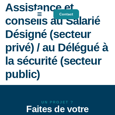
Assistance et
Contact
EN
DE
conseils au Salarié
Désigné (secteur
privé) / au Délégué à
la sécurité (secteur
public)
UN PROJET ?
Faites de votre