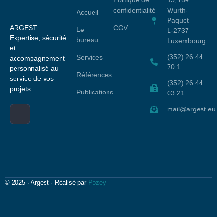
Politique de
15, rue
confidentialité
Wurth-
Accueil
Paquet
ARGEST :
CGV
Le
L-2737
Expertise, sécurité
bureau
Luxembourg
et
(352) 26 44
Services
accompagnement
70 1
personnalisé au
Références
service de vos
(352) 26 44
projets.
Publications
03 21
mail@argest.eu
© 2025 · Argest · Réalisé par
Pozey